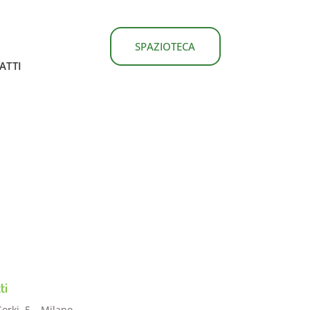
SPAZIOTECA
ATTI
ti
Gorki, 5 – Milano