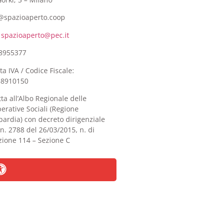
@spazioaperto.coop
:
spazioaperto@pec.it
8955377
ita IVA / Codice Fiscale:
58910150
itta all’Albo Regionale delle
erative Sociali (Regione
ardia) con decreto dirigenziale
 n. 2788 del 26/03/2015, n. di
izione 114 – Sezione C