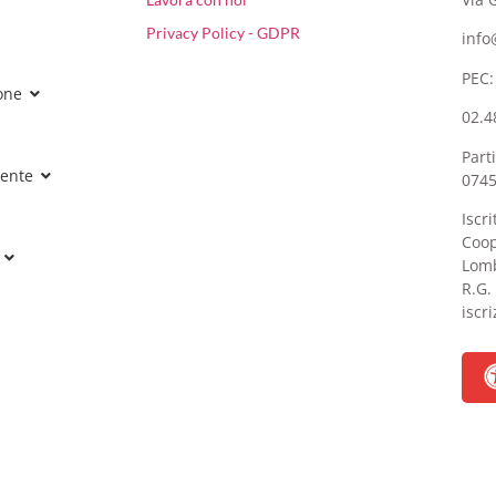
Privacy Policy - GDPR
info
PEC
one
02.4
Part
rente
074
Iscr
Coop
Lomb
R.G.
iscr